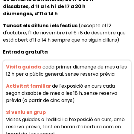
dissabtes, d’11 a 14 h i de 17 a 20 h
diumenges, d’11 a 14 h
Tancat els dilluns i els festius
(excepte el 12
d'octubre, l'1 de novembre i el 6 i 8 de desembre que
està obert d'11 a 14 h sempre que no siguin dilluns)
Entrada gratuïta
Visita guiada
cada primer diumenge de mes a les
12 h per a públic general, sense reserva prèvia
Activitat familiar
de l'exposició en curs cada
segon dissabte de mes a les 18 h, sense reserva
prèvia (a partir de cinc anys)
Si veniu en grup
Visites guiades a l’edifici i a l’exposició en curs, amb
reserva prèvia, tant en horari d’obertura com en
horari de tancament