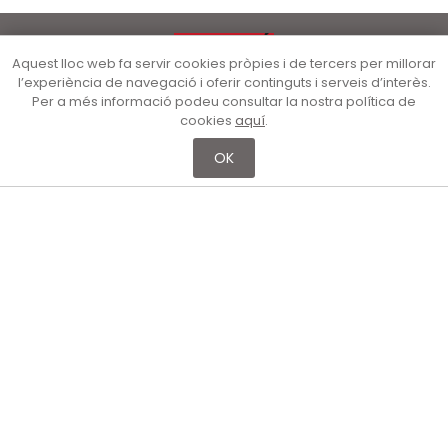
Aquest lloc web fa servir cookies pròpies i de tercers per millorar
l’experiència de navegació i oferir continguts i serveis d’interès.
Per a més informació podeu consultar la nostra política de
cookies
aquí
.
OK
Nau Gaudí – Col·lecció Bassat
Consorci Museu d’Art Contemporani de Mataró
Carrer de la Cooperativa, 47 (08302 Mataró)
Reserves i contacte:
Tel. 93 741 29 30 (de dilluns a divendres de 9 a 14 h)
educacultura@ajmataro.cat