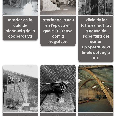
Interior de la
Interior de la nau
Edicle de les
sala de
en l’època en
latrines mutilat
blanqueig de la
què s’utilitzava
a causa de
cooperativa
com a
l’obertura del
magatzem
carrer
Cooperativa a
finals del segle
XIX