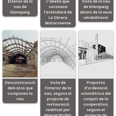
Exterior de la
L’abella que
Vista de la nau
nau de
coronava
de blanqueig
blanqueig
l’estendard de
abans de la seva
La Obrera
rehabilitació
Mataronense
Desconstrucció
Vista de
Proposta
dels arcs que
l’interior de la
d’ordenació
componen la
nau, segons el
volumètrica del
nau
projecte de
conjunt de la
restauració
cooperativa,
realitzat per
segons el
Manuel Brullet
projecte de