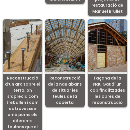
restauració de
Manuel Brullet
Reconstrucció
Reconstrucció
Façana de la
d’un arc sobre el
de la nau abans
Nau Gaudí un
terra, on
de situar les
cop finalitzades
s’aprecia com
teules de la
les obres de
treballen i com
coberta
reconstrucció
es travessen
amb perns els
diferents
taulons que el