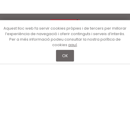
Aquest lloc web fa servir cookies pròpies i de tercers per millorar
l’experiència de navegació i oferir continguts i serveis d’interès.
Per a més informació podeu consultar la nostra política de
cookies
aquí
.
OK
Nau Gaudí – Col·lecció Bassat
Consorci Museu d’Art Contemporani de Mataró
Carrer de la Cooperativa, 47 (08302 Mataró)
Reserves i contacte:
Tel. 93 741 29 30 (de dilluns a divendres de 9 a 14 h)
educacultura@ajmataro.cat