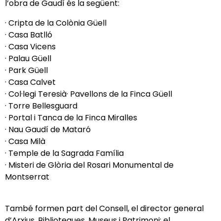
l’obra de Gaudí és la següent:
· Cripta de la Colònia Güell
· Casa Batlló
· Casa Vicens
· Palau Güell
· Park Güell
· Casa Calvet
· Col·legi Teresià· Pavellons de la Finca Güell
· Torre Bellesguard
· Portal i Tanca de la Finca Miralles
· Nau Gaudí de Mataró
· Casa Milà
· Temple de la Sagrada Família
· Misteri de Glòria del Rosari Monumental de
Montserrat
També formen part del Consell, el director general
d’Arxius, Biblioteques, Museus i Patrimoni; el