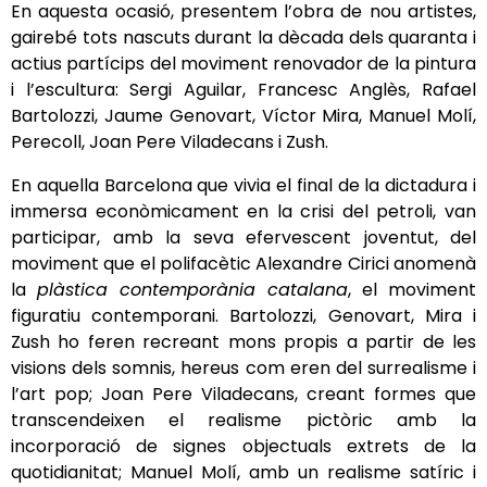
En aquesta ocasió, presentem l’obra de nou artistes,
gairebé tots nascuts durant la dècada dels quaranta i
actius partícips del moviment renovador de la pintura
i l’escultura: Sergi Aguilar, Francesc Anglès, Rafael
Bartolozzi, Jaume Genovart, Víctor Mira, Manuel Molí,
Perecoll, Joan Pere Viladecans i Zush.
En aquella Barcelona que vivia el final de la dictadura i
immersa econòmicament en la crisi del petroli, van
participar, amb la seva efervescent joventut, del
moviment que el polifacètic Alexandre Cirici anomenà
la
plàstica contemporània catalana
, el moviment
figuratiu contemporani. Bartolozzi, Genovart, Mira i
Zush ho feren recreant mons propis a partir de les
visions dels somnis, hereus com eren del surrealisme i
l’art pop; Joan Pere Viladecans, creant formes que
transcendeixen el realisme pictòric amb la
incorporació de signes objectuals extrets de la
quotidianitat; Manuel Molí, amb un realisme satíric i